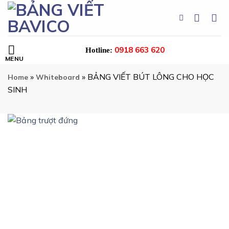
Skip
to
content
0918 663 620
Hotline:
»
»
BẢNG VIẾT BÚT LÔNG CHO HỌC
Home
Whiteboard
SINH