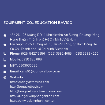
EQUIPMENT CO., EDUCATION BAVICO
: Số 26 - 28 Đường DD11 Khu biệt thự An Sương, Phường Đông
Hưng Thuận, Thành phố Hồ Chí Minh, Việt Nam
Factory:
Số 7/7 Đường số 65, Hồ Văn Tắng, ấp Xóm Đồng, Xã
Củ Chi, Thành phố Hồ Chí Minh, Việt Nam
Phone
:
(028) 5427 5356
-
(028) 3592 4085
-
(028) 3592 4110
Mobile
:
0938 623 068
MST
: 0303030028
Email
:
csns01@bangvietbavico.vn
Website
:
https://bangvietbavico.com
http://bangvietbavico.vn
http://bangviet.layoutwebdemo.com
http://dungcuvanphongonline.com
https://timvieclamnhanh.com.vn