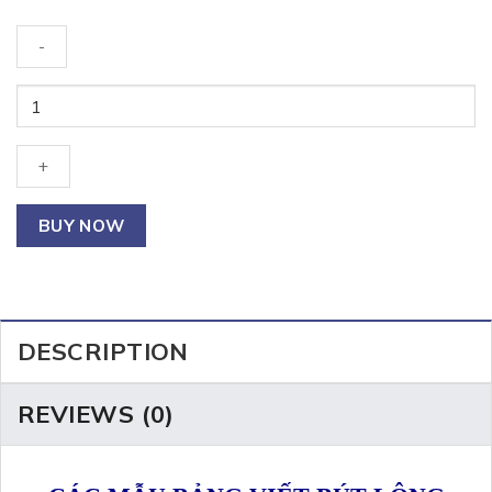
BẢNG
VIẾT
BÚT
LÔNG
CHO
HỌC
BUY NOW
SINH
quantity
DESCRIPTION
REVIEWS (0)