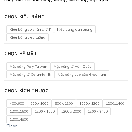
CHỌN KIỂU BẢNG
Kiểu bảng có chân chữ T
Kiểu bảng dán tường
Kiểu bảng treo tường
CHỌN BỀ MẶT
Mặt bảng Poly Taiwan
Mặt bảng từ Hàn Quốc
Mặt bảng từ Ceramic - Bỉ
Mặt bảng cao cấp Greenlam
CHỌN KÍCH THƯỚC
400x600
600 x 1000
800 x 1200
1000 x 1200
1200x1400
1200x1600
1200 x 1800
1200 x 2000
1200 x 2400
1200x4800
Clear