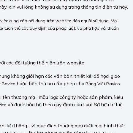
y, xin vui lòng không sử dụng trang thông tin điện tử này.
việc cung cấp nội dung trên website đến người sử dụng. Mọi
te tuân thủ các quy định của pháp luật, và phù hợp với thuần
với các đối tượng thể hiện trên website
ưng không giới hạn các văn bản, thiết kế, đồ họa, giao
hoặc bên thứ ba cấp phép cho
.
t Bavico
Bảng Viết Bavico
, tên thương mại, mẫu logo công ty hoặc sản phẩm, kiểu
và được bảo hộ theo quy định của Luật Sở hữu trí tuệ
vico
bản, lưu thông… vì mục đích thương mại dưới mọi hình thức
là xâm phạm quyền của
.