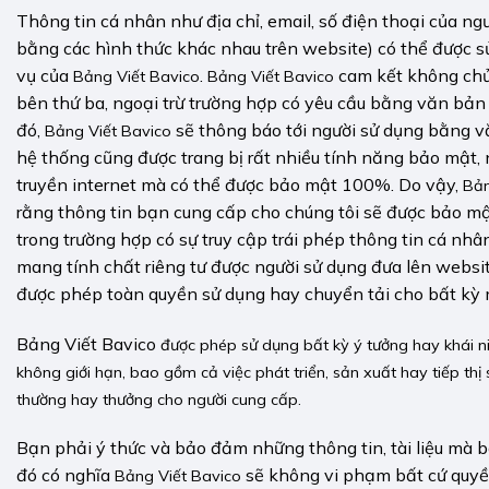
Thông tin cá nhân như địa chỉ, email, số điện thoại của n
bằng các hình thức khác nhau trên website) có thể được 
vụ của
.
cam kết không chủ 
Bảng Viết Bavico
Bảng Viết Bavico
bên thứ ba, ngoại trừ trường hợp có yêu cầu bằng văn bản 
đó,
sẽ thông báo tới người sử dụng bằng 
Bảng Viết Bavico
hệ thống cũng được trang bị rất nhiều tính năng bảo mật,
truyền internet mà có thể được bảo mật 100%. Do vậy,
Bản
rằng thông tin bạn cung cấp cho chúng tôi sẽ được bảo mậ
trong trường hợp có sự truy cập trái phép thông tin cá nhân
mang tính chất riêng tư được người sử dụng đưa lên websi
được phép toàn quyền sử dụng hay chuyển tải cho bất kỳ 
Bảng Viết Bavico
được phép sử dụng bất kỳ ‎ý tưởng hay khái 
không giới hạn, bao gồm cả việc phát triển, sản xuất hay tiếp th
thường hay thưởng cho người cung cấp.
Bạn phải ‎ý thức và bảo đảm những thông tin, tài liệu mà
đó có nghĩa
sẽ không vi phạm bất cứ quyền
Bảng Viết Bavico