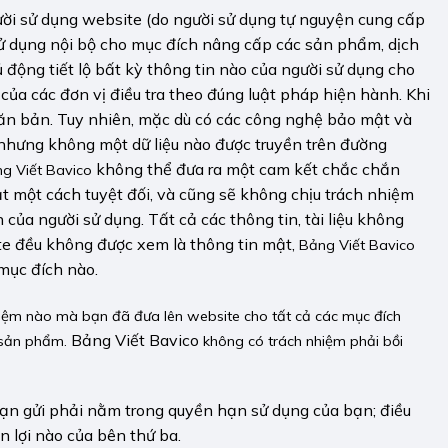
gười sử dụng website (do người sử dụng tự nguyện cung cấp
sử dụng nội bộ cho mục đích nâng cấp các sản phẩm, dịch
động tiết lộ bất kỳ thông tin nào của người sử dụng cho
của các đơn vị điều tra theo đúng luật pháp hiện hành. Khi
văn bản. Tuy nhiên, mặc dù có các công nghệ bảo mật và
 nhưng không một dữ liệu nào được truyền trên đường
không thể đưa ra một cam kết chắc chắn
g Viết Bavico
t một cách tuyệt đối, và cũng sẽ không chịu trách nhiệm
 của người sử dụng. Tất cả các thông tin, tài liệu không
te đều không được xem là thông tin mật,
Bảng Viết Bavico
mục đích nào.
niệm nào mà bạn đã đưa lên website cho tất cả các mục đích
Bảng Viết Bavico
ị sản phẩm.
không có trách nhiệm phải bồi
 bạn gửi phải nằm trong quyền hạn sử dụng của bạn; điều
 lợi nào của bên thứ ba.