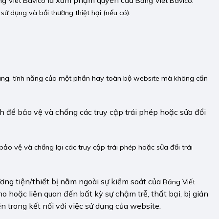
g Viết Bavico
Bảng Viết Bavico
ử dụng và bồi thường thiệt hại (nếu có).
ung, tính năng của một phần hay toàn bộ website mà không cần
h để bảo vệ và chống các truy cập trái phép hoặc sửa đổi
ảo vệ và chống lại các truy cập trái phép hoặc sửa đổi trái
ơng tiện/thiết bị nằm ngoài sự kiểm soát của
Bảng Viết
o hoặc liên quan đến bất kỳ sự chậm trễ, thất bại, bị gián
n trong kết nối với việc sử dụng của website.