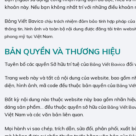
khoản này. Nếu bạn không nhất trí với những điều khoản nà
Bảng Viết Bavico
chịu trách nhiệm đảm bảo tính hợp pháp của 
thông tin, hình ảnh và toàn bộ nội dung được đăng tải trên websi
phong mỹ tục Việt Nam.
BẢN QUYỀN VÀ THƯƠNG HIỆU
Tuyên bố các quyền Sở hữu trí tuệ của
đối 
Bảng Viết Bavico
Trang web này và tất cả nội dung của website, bao gồm nh
diện, hình ảnh, mã code đều thuộc bản quyền của
Bảng Viế
Bất kỳ nội dung nào thuộc website này bao gồm nhãn hiệu
dáng sản phẩm… đều thuộc quyền sở hữu của
Bảng Viết Ba
Việt Nam và các văn bản liên quan.
Mọi hành vi sao chép, trích dẫn, sửa đổi, phân phối, xuất 
mà không được sự chấp thuận trước bằng văn bản của