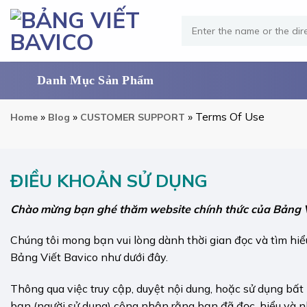
Skip
Search
to
for:
content
»
»
»
Terms Of Use
Home
Blog
CUSTOMER SUPPORT
ĐIỀU KHOẢN SỬ DỤNG
Chào mừng bạn ghé thăm website chính thức của Bảng V
Chúng tôi mong bạn vui lòng dành thời gian đọc và tìm hi
Bảng Viết Bavico như dưới đây.
Thông qua việc truy cập, duyệt nội dung, hoặc sử dụng bất 
bạn (người sử dụng) công nhận rằng bạn đã đọc, hiểu và nh