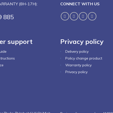
RRANTY (8H-17H):
CONNECT WITH US
9 885
er support
Privacy policy
uide
Delivery policy
tructions
Policy change product
ce
Warranty policy
Privacy policy