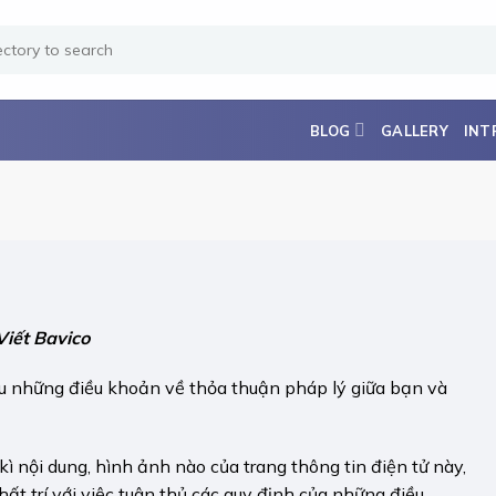
BLOG
GALLERY
INT
iết Bavico
ểu những điều khoản về thỏa thuận pháp lý giữa bạn và
kì nội dung, hình ảnh nào của trang thông tin điện tử này,
ất trí với việc tuân thủ các quy định của những điều