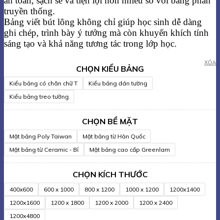
an toàn, sạch sẽ và tiện lợi hơn nhiều so với bảng phấn
truyền thống.
Bảng viết bút lông không chỉ giúp học sinh dễ dàng
ghi chép, trình bày ý tưởng mà còn khuyến khích tính
sáng tạo và khả năng tương tác trong lớp học.
XÓA
CHỌN KIỂU BẢNG
Kiểu bảng có chân chữ T
Kiểu bảng dán tường
Kiểu bảng treo tường
CHỌN BỀ MẶT
Mặt bảng Poly Taiwan
Mặt bảng từ Hàn Quốc
Mặt bảng từ Ceramic - Bỉ
Mặt bảng cao cấp Greenlam
CHỌN KÍCH THƯỚC
400x600
600 x 1000
800 x 1200
1000 x 1200
1200x1400
1200x1600
1200 x 1800
1200 x 2000
1200 x 2400
1200x4800