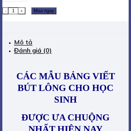
BẢNG VIẾT BÚT LÔNG CHO HỌC SINH số lượng
Mua ngay
Mô tả
Đánh giá (0)
CÁC MẪU BẢNG VIẾT
BÚT LÔNG CHO HỌC
SINH
ĐƯỢC ƯA CHUỘNG
NHẤT HIỆN NAY