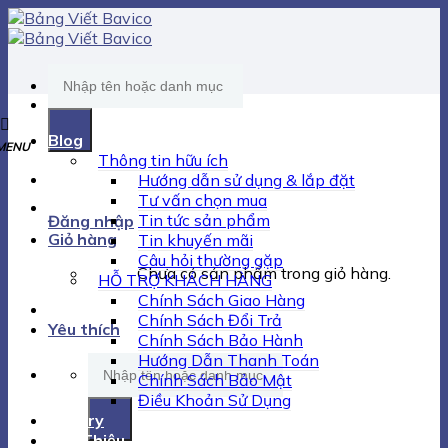
Skip
to
content
Tìm
kiếm:
Blog
Thông tin hữu ích
Hướng dẫn sử dụng & lắp đặt
Tư vấn chọn mua
Tin tức sản phẩm
Đăng nhập
Giỏ hàng
Tin khuyến mãi
Câu hỏi thường gặp
Chưa có sản phẩm trong giỏ hàng.
HỖ TRỢ KHÁCH HÀNG
Chính Sách Giao Hàng
Chính Sách Đổi Trả
Yêu thích
Chính Sách Bảo Hành
Hướng Dẫn Thanh Toán
Tìm
Chính Sách Bảo Mật
kiếm:
Điều Khoản Sử Dụng
Gallery
Giới Thiệu