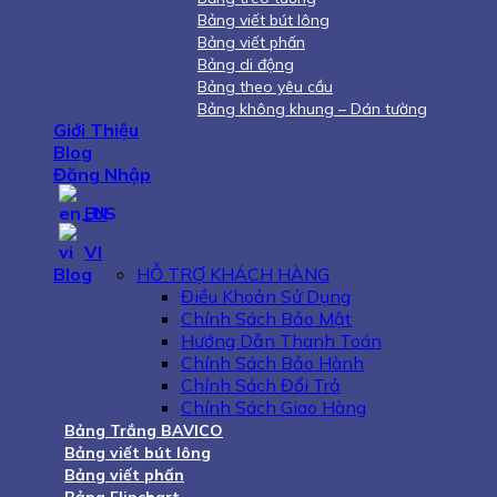
Bảng viết bút lông
Bảng viết phấn
Bảng di động
Bảng theo yêu cầu
Bảng không khung – Dán tường
Giới Thiệu
Blog
Đăng Nhập
EN
VI
Blog
HỖ TRỢ KHÁCH HÀNG
Điều Khoản Sử Dụng
Chính Sách Bảo Mật
Hướng Dẫn Thanh Toán
Chính Sách Bảo Hành
Chính Sách Đổi Trả
Chính Sách Giao Hàng
Bảng Trắng BAVICO
Bảng viết bút lông
Bảng viết phấn
Bảng Flipchart