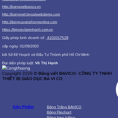
http://bangvietbavico.vn
http://bangviet.layoutwebdemo.com
http://dungcuvanphongonline.com
https://timvieclamnhanh.com.vn
Giấy phép kinh doanh số :
4102017528
cấp ngày: 01/09/2003
bởi Sở Kế Hoạch và Đầu Tư Thành phố Hồ Chí Minh
Đại diện pháp luật:
Võ Thị Hạnh
Copyright 2026 ©
Bảng viết BAVICO- CÔNG TY TNHH
THIẾT BỊ GIÁO DỤC BA VI CO
Sản Phẩm
Bảng Trắng BAVICO
Bảng Flipchart
Bảng treo tường