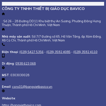
CÔNG TY TNHH THIẾT BỊ GIÁO DỤC BAVICO
: Số 26 - 28 Đường DD11 Khu biệt thự An Sương, Phường Đông Hưng
Thuận, Thành phố Hồ Chí Minh, Việt Nam
Nhà máy sản xuất:
Số 7/7 Đường số 65, Hồ Văn Tắng, ấp Xóm Đồng,
Xã Củ Chi, Thành phố Hồ Chí Minh, Việt Nam
Điện thoại
:
(028) 5427 5356
-
(028) 3592 4085
-
(028) 3592 4110
Di động
:
0938 623 068
MST
: 0303030028
Email
:
csns01@bangvietbavico.vn
Website
:
https://bangvietbavico.com