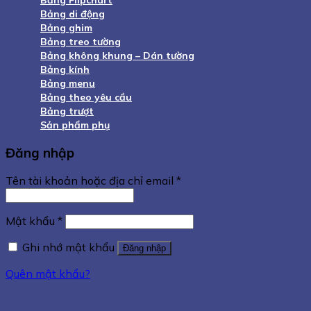
Bảng di động
Bảng ghim
Bảng treo tường
Bảng không khung – Dán tường
Bảng kính
Bảng menu
Bảng theo yêu cầu
Bảng trượt
Sản phẩm phụ
Đăng nhập
Tên tài khoản hoặc địa chỉ email
*
Mật khẩu
*
Ghi nhớ mật khẩu
Đăng nhập
Quên mật khẩu?