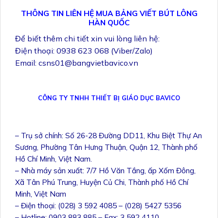
THÔNG TIN LIÊN HỆ MUA BẢNG VIẾT BÚT LÔNG
HÀN QUỐC
Để biết thêm chi tiết xin vui lòng liên hệ:
Điện thoại: 0938 623 068 (Viber/Zalo)
Email: csns01@bangvietbavico.vn
CÔNG TY TNHH THIẾT BỊ GIÁO DỤC BAVICO
– Trụ sở chính: Số 26-28 Đường DD11, Khu Biệt Thự An
Sương, Phường Tân Hưng Thuận, Quận 12, Thành phố
Hồ Chí Minh, Việt Nam.
– Nhà máy sản xuất: 7/7 Hồ Văn Tắng, ấp Xốm Đông,
Xã Tân Phú Trung, Huyện Củ Chi, Thành phố Hồ Chí
Minh, Việt Nam
– Điện thoại: (028) 3 592 4085 – (028) 5427 5356
– Hotline: 0903 883 885 – Fax: 3 592 4110