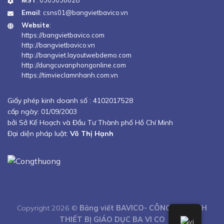
MST
: 0303030028
Email
:
csns01@bangvietbavico.vn
Website
:
https://bangvietbavico.com
http://bangvietbavico.vn
http://bangviet.layoutwebdemo.com
http://dungcuvanphongonline.com
https://timvieclamnhanh.com.vn
Giấy phép kinh doanh số :
4102017528
cấp ngày: 01/09/2003
bởi Sở Kế Hoạch và Đầu Tư Thành phố Hồ Chí Minh
Đại diện pháp luật:
Võ Thị Hạnh
Copyright 2026 ©
Bảng viết BAVICO- CÔNG TY TNHH
THIẾT BỊ GIÁO DỤC BA VI CO