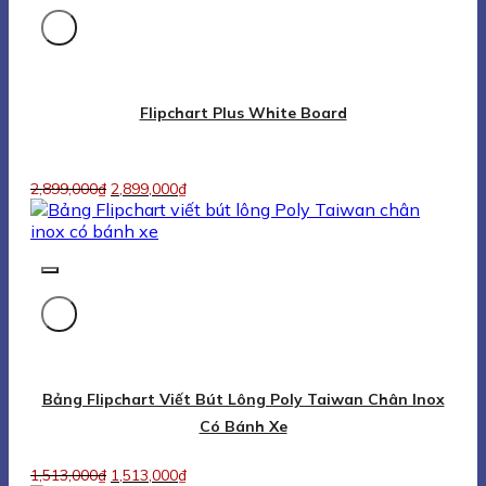
Bảng Flipchart Viết Bút Lông Poly Taiwan Chân Inox
Có Bánh Xe
1,513,000
₫
1,513,000
₫
Whiteboard Flipchart With Three Legs
1,101,000
₫
1,101,000
₫