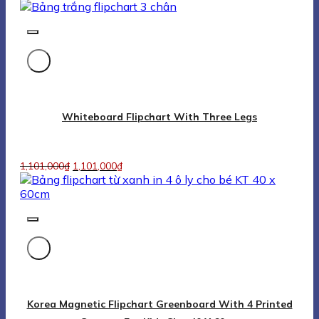
Korea Magnetic Flipchart Greenboard With 4 Printed
Squares For Kids Size 40 X 60cm
1,250,000
₫
1,250,000
₫
Bảng Flipchart Giá Rẻ BAVICO
1,970
₫
1,970
₫