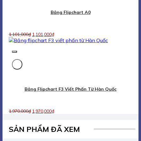
1,970,000
₫
1,970,000
₫
SẢN PHẨM ĐÃ XEM
HOTLINE SALES (8H-17H):
0938 623 068
HOTLINE WARRANTY (8H-17H):
0903 049 885
CONNECT WITH US
PAYMENT METHODS
Table write Bavico