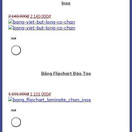
1,101,000
₫
1,101,000
₫
Bảng Flipchart Đa Năng
1,376,000
₫
1,376,000
₫
Balckboard Flipchart With Three Legs