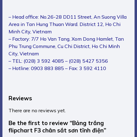
Reviews
There are no reviews yet.
Be the first to review “Bảng trắng
flipchart F3 chân sắt sơn tĩnh điện”
Your rating
*
Your review
*
Name
*
Email
*
Save my name, email, and website in this