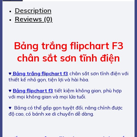
flipchart
F3
Description
chân
Reviews (0)
sắt
sơn
tĩnh
điện
Bảng trắng flipchart F3
quantity
chân sắt sơn tĩnh điện
♥
Bảng trắng flipchart f3
chân sắt sơn tĩnh điện với
thiết kế nhỏ gọn, tiện lợi và hài hòa.
♥
Bảng flipchart f3
tiết kiệm không gian, phù hợp
với mọi không gian và mọi lứa tuổi.
♥ Bảng có thể gấp gọn tuyệt đối, nâng chỉnh được
độ cao, có bánh xe di chuyển dễ dàng.