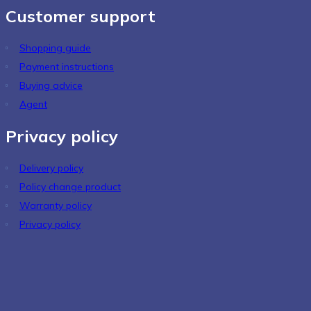
Privacy policy
EQUIPMENT CO., EDUCATION BAVICO
: Số 26 - 28 Đường DD11 Khu biệt thự An Sương, Phường Đông Hưng
Thuận, Thành phố Hồ Chí Minh, Việt Nam
Factory:
Số 7/7 Đường số 65, Hồ Văn Tắng, ấp Xóm Đồng, Xã Củ Chi,
Thành phố Hồ Chí Minh, Việt Nam