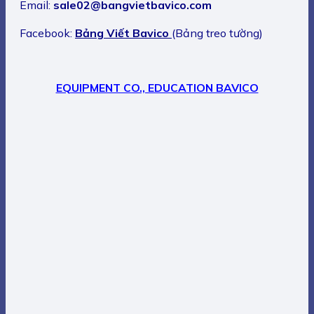
Email:
sale02@bangvietbavico.com
Facebook:
Bảng Viết Bavico
(Bảng treo tường)
EQUIPMENT CO., EDUCATION BAVICO
– Head office: No.26-28 DD11 Street, An Suong Villa
Area in Tan Hung Thuan Ward. District 12, Ho Chi
Minh City, Vietnam
– Factory: 7/7 Ho Van Tang, Xom Dong Hamlet, Tan
Phu Trung Commune, Cu Chi District, Ho Chi Minh
City, Vietnam
– TEL: (028) 3 592 4085 – (028) 5427 5356
– Hotline: 0903 883 885 – Fax: 3 592 4110