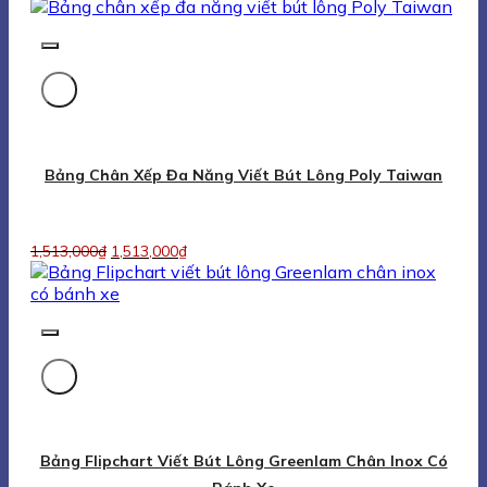
Bảng Flipchart Viết Bút Lông Greenlam Chân Inox Có
Bánh Xe
1,600,000
₫
1,600,000
₫
Foldable Flipchart White Board With Inoxidizable Leg
1,970,000
₫
1,970,000
₫