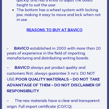
quickly, and has a knob to adjust the board
height to suit the user.
The bottom has a wheel system with locking
jaw, making it easy to move and lock when not
in use.
REASONS TO BUY AT BAVICO
BAVICO
established in 2003 with more than 20
–
years of experience in the field of importing,
manufacturing and distributing writing boards.
–
BAVICO
always put product quality and
customers first, always guarantee 3 no's: DO NOT
USE
POOR QUALITY MATERIALS – DO NOT TAKE
ADVANTAGE OF THEM – DO NOT DISCLAIMER OF
RESPONSIBILITY
.
– The raw materials have a clear and transparent
origin. Full import certificate (CO/CQ).