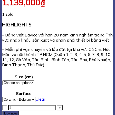
1,139,000
₫
1 sold
HIGHLIGHTS
– Bảng viết Bavico với hơn 20 năm kinh nghiệm trong lĩnh
vưc nhập khẩu, sản xuất và phân phối thiết bị bảng viết
– Miễn phí vận chuyển và lắp đặt tại khu vưc Củ Chi, Hóc
Môn và nội thành TP.HCM (Quận 1, 2, 3, 4, 5, 6, 7, 8, 9, 10,
11, 12, Gò Vấp, Tân Bình, Bình Tân, Tân Phú, Phú Nhuận,
Bình Thạnh, Thủ Đức)
Size (cm)
Surface
Clear
Bảng
trắng
Buy now