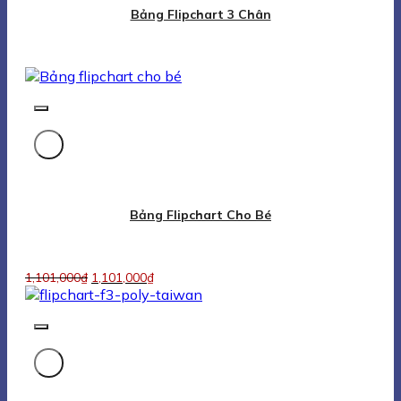
1,101,000
₫
1,101,000
₫
Bảng Flipchart F3 Viết Bút Lông Poly Taiwan
1,513,000
₫
1,513,000
₫
Flipchart F4 Fixed White Board