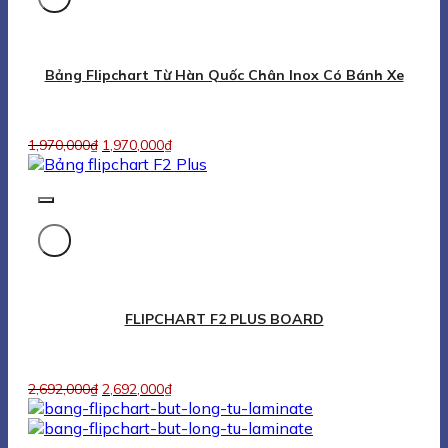
FLIPCHART F2 PLUS BOARD
2,692,000
₫
2,692,000
₫
Bảng Flipchart Từ Viết Bút Lông Cao Cấp Greenlam
1,782,000
₫
1,782,000
₫