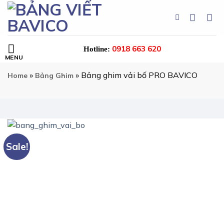
Skip
to
content
0918 663 620
Hotline:
»
»
Bảng ghim vải bố PRO BAVICO
Home
Bảng Ghim
Sale!