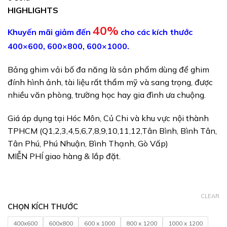
HIGHLIGHTS
40%
Khuyến mãi giảm đến
cho các kích thước
400×600, 600×800, 600×1000.
Bảng ghim vải bố đa năng là sản phẩm dùng để ghim
đính hình ảnh, tài liệu rất thẩm mỹ và sang trọng, được
nhiều văn phòng, trường học hay gia đình ưa chuộng.
Giá áp dụng tại Hóc Môn, Củ Chi và khu vực nội thành
TPHCM (Q1,2,3,4,5,6,7,8,9,10,11,12,Tân Bình, Bình Tân,
Tân Phú, Phú Nhuận, Bình Thạnh, Gò Vấp)
MIỄN PHÍ giao hàng & lắp đặt.
CLEAR
CHỌN KÍCH THƯỚC
400x600
600x800
600 x 1000
800 x 1200
1000 x 1200