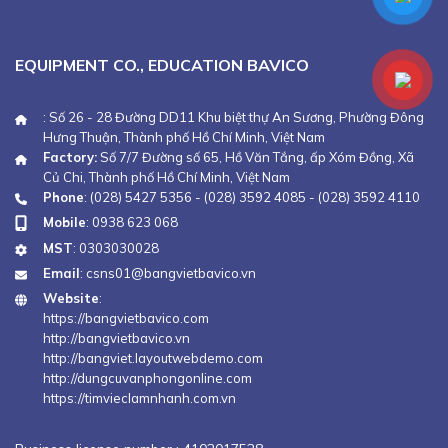
EQUIPMENT CO., EDUCATION BAVICO
: Số 26 - 28 Đường DD11 Khu biệt thự An Sương, Phường Đông
Hưng Thuận, Thành phố Hồ Chí Minh, Việt Nam
Factory:
Số 7/7 Đường số 65, Hồ Văn Tắng, ấp Xóm Đồng, Xã
Củ Chi, Thành phố Hồ Chí Minh, Việt Nam
Phone
:
(028) 5427 5356
-
(028) 3592 4085
-
(028) 3592 4110
Mobile
:
0938 623 068
MST
: 0303030028
Email
:
csns01@bangvietbavico.vn
Website
:
https://bangvietbavico.com
http://bangvietbavico.vn
http://bangviet.layoutwebdemo.com
http://dungcuvanphongonline.com
https://timvieclamnhanh.com.vn