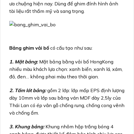
ưa chuộng hiện nay. Dùng để ghim đính hình ảnh
tài liệu rất thẩm mỹ và sang trọng.
Bảng ghim vải bố
có cấu tạo như sau:
1. Mặt bảng
:
Mặt bảng bằng vải bố HongKong
nhiều màu khách lựa chọn: xanh biển, xanh lá, xám,
đỏ, đen… không phai màu theo thời gian.
2. Tấm lót bảng:
gồm 2 lớp: lớp mốp EPS định lượng
dày 10mm và lớp sau bằng ván MDF dày 2,5ly của
Thái Lan có ép vân gỗ chống rung, chống cong vênh
và chống ẩm.
3. Khung bảng:
Khung nhôm hộp trắng bóng 4
cạnh bảng, được thiết kế đảm bảo tính chịu lực cao.