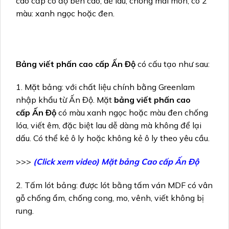
cao cấp có độ bền cao, dễ lau, chống mài mòn, có 2
màu: xanh ngọc hoặc đen.
Bảng viết phấn cao cấp Ấn Độ
có cấu tạo như sau:
1. Mặt bảng: với chất liệu chính bằng Greenlam
nhập khẩu từ Ấn Độ. Mặt
bảng viết phấn cao
cấp Ấn Độ
có màu xanh ngọc hoặc màu đen chống
lóa, viết êm, đặc biệt lau dễ dàng mà không để lại
dấu. Có thể kẻ ô ly hoặc không kẻ ô ly theo yêu cầu.
>>>
(Click xem video) Mặt bảng Cao cấp Ấn Độ
2. Tấm lót bảng: được lót bằng tấm ván MDF có vân
gỗ chống ẩm, chống cong, mo, vênh, viết không bị
rung.