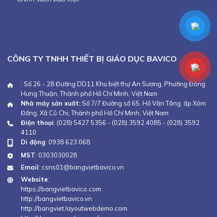
CÔNG TY TNHH THIẾT BỊ GIÁO DỤC BAVICO
: Số 26 - 28 Đường DD11 Khu biệt thự An Sương, Phường Đông
Hưng Thuận, Thành phố Hồ Chí Minh, Việt Nam
Nhà máy sản xuất:
Số 7/7 Đường số 65, Hồ Văn Tắng, ấp Xóm
Đồng, Xã Củ Chi, Thành phố Hồ Chí Minh, Việt Nam
Điện thoại
:
(028) 5427 5356
-
(028) 3592 4085
-
(028) 3592
4110
Di động
:
0938 623 068
MST
: 0303030028
Email
:
csns01@bangvietbavico.vn
Website
:
https://bangvietbavico.com
http://bangvietbavico.vn
http://bangviet.layoutwebdemo.com