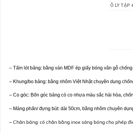
Ô LY TẬP 
– Tấm lót bảng: bằng ván MDF ép giấy bóng vân gỗ chống
– Khung/bo bảng: bằng nhôm Việt Nhật chuyên dụng chốn
– Co góc: Bốn góc bảng có co nhựa màu sắc hài hòa, chống
– Máng phấn/ đựng bút: dài 50cm, bằng nhôm chuyên dụng
Chân bảng: có chân bằng inox sáng bóng cho phép điều
–