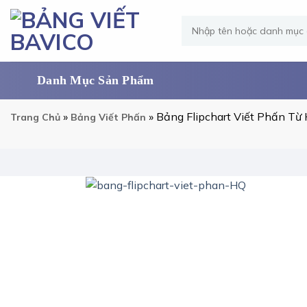
Skip
Tìm
to
kiếm:
content
»
»
Bảng Flipchart Viết Phấn Từ
Trang Chủ
Bảng Viết Phấn