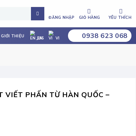
ĐĂNG NHẬP
GIỎ HÀNG
YÊU THÍCH
0938 623 068
GIỚI THIỆU
EN
VI
T VIẾT PHẤN TỪ HÀN QUỐC –