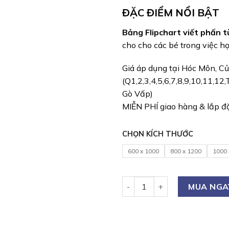
ĐẶC ĐIỂM NỔI BẬT
Bảng Flipchart viết phấn 
cho cho các bé trong việc họ
Giá áp dụng tại Hóc Môn, C
(Q1,2,3,4,5,6,7,8,9,10,11,1
Gò Vấp)
MIỄN PHÍ giao hàng & lắp đặ
CHỌN KÍCH THƯỚC
600 x 1000
800 x 1200
1000 
Bảng Flipchart Viết Phấn Từ
MUA NGA