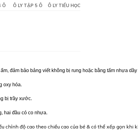
4 Ô
Ô LY TẬP 5 Ô
Ô LY TIỂU HỌC
 ẩm, đảm bảo bảng viết không bị rung hoặc bằng tấm nhựa dầy
g oxy hóa.
 bị trầy xước.
, hai đầu có co nhựa.
 chỉnh độ cao theo chiều cao của bé & có thể xếp gọn khi 