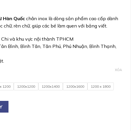
từ Hàn Quốc
chân inox là dòng sản phẩm cao cấp dành
c chữ, rèn chữ, giúp các bé làm quen với bảng viết.
ủ Chi và khu vực nội thành TPHCM
2,Tân Bình, Bình Tân, Tân Phú, Phú Nhuận, Bình Thạnh,
t.
XÓA
x 1200
1200x1200
1200x1400
1200x1600
1200 x 1800
 Hàn Quốc – Chân Inox số lượng
Y