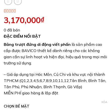
5.00
1
trên 5
3,170,000
₫
dựa trên
đánh giá
0 đã bán
ĐẶC ĐIỂM NỔI BẬT
Bảng trượt đứng di động viết phấn
là sản phẩm cao
cấp được BAVICO thiết kế dành riêng cho các không
gian cần sự linh hoạt và hiện đại, hiệu quả trong mọi môi
trường sử dụng.
– Giá áp dụng tại Hóc Môn, Củ Chi và khu vực nội thành
TPHCM (Q1,2,3,4,5,6,7,8,9,10,11,12,Tân Bình, Bình Tân,
Tân Phú, Phú Nhuận, Bình Thạnh, Gò Vấp)
MIỄN PHÍ giao hàng & lắp đặt
XÓA
CHỌN BỀ MẶT