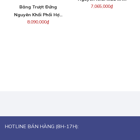
7,065,000
₫
Bảng Trượt Đứng
Và M4KO
Nguyên Khối Phối Hợp
8,090,000
₫
TV/Bảng Thông Minh –
KT 120x600cm
HOTLINE BÁN HÀNG (8H-17H):