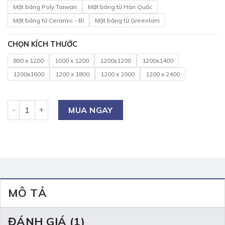
Mặt bảng Poly Taiwan
Mặt bảng từ Hàn Quốc
Mặt bảng từ Ceramic - Bỉ
Mặt bảng từ Greenlam
CHỌN KÍCH THƯỚC
800 x 1200
1000 x 1200
1200x1200
1200x1400
1200x1600
1200 x 1800
1200 x 2000
1200 x 2400
Bảng trượt đứng di động viết phấn số lượng
MUA NGAY
MÔ TẢ
ĐÁNH GIÁ (1)