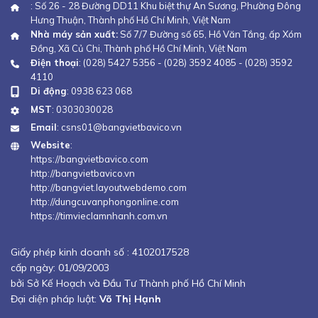
: Số 26 - 28 Đường DD11 Khu biệt thự An Sương, Phường Đông
Hưng Thuận, Thành phố Hồ Chí Minh, Việt Nam
Nhà máy sản xuất:
Số 7/7 Đường số 65, Hồ Văn Tắng, ấp Xóm
Đồng, Xã Củ Chi, Thành phố Hồ Chí Minh, Việt Nam
Điện thoại
:
(028) 5427 5356
-
(028) 3592 4085
-
(028) 3592
4110
Di động
:
0938 623 068
MST
: 0303030028
Email
:
csns01@bangvietbavico.vn
Website
:
https://bangvietbavico.com
http://bangvietbavico.vn
http://bangviet.layoutwebdemo.com
http://dungcuvanphongonline.com
https://timvieclamnhanh.com.vn
Giấy phép kinh doanh số :
4102017528
cấp ngày: 01/09/2003
bởi Sở Kế Hoạch và Đầu Tư Thành phố Hồ Chí Minh
Đại diện pháp luật:
Võ Thị Hạnh