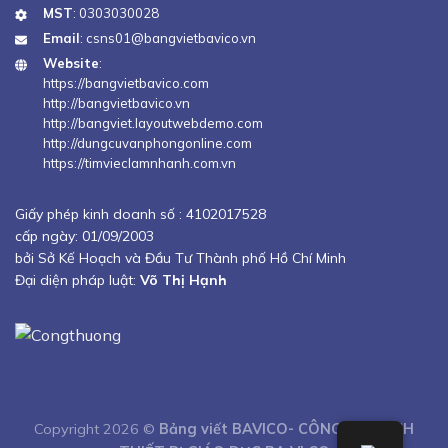
MST
: 0303030028
Email
:
csns01@bangvietbavico.vn
Website
:
https://bangvietbavico.com
http://bangvietbavico.vn
http://bangviet.layoutwebdemo.com
http://dungcuvanphongonline.com
https://timvieclamnhanh.com.vn
Giấy phép kinh doanh số :
4102017528
cấp ngày: 01/09/2003
bởi Sở Kế Hoạch và Đầu Tư Thành phố Hồ Chí Minh
Đại diện pháp luật:
Võ Thị Hạnh
Copyright 2026 ©
Bảng viết BAVICO- CÔNG TY TNHH