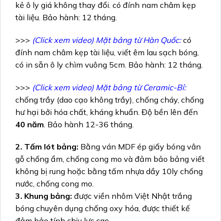
kẻ ô ly giá không thay đổi. có đính nam châm kẹp
tài liệu. Bảo hành: 12 tháng.
>>>
(Click xem video) Mặt bảng từ Hàn Quốc:
có
đính nam châm kẹp tài liệu, viết êm lau sạch bóng,
có in sẵn ô ly chìm vuông 5cm. Bảo hành: 12 tháng.
>>>
(Click xem video) Mặt bảng từ Ceramic-Bỉ:
chống trầy (dao cạo không trầy), chống cháy, chống
hư hại bởi hóa chất, kháng khuẩn. Độ bền lên đến
40 năm
. Bảo hành 12-36 tháng.
2. Tấm lót bảng:
Bằng ván MDF ép giấy bóng vân
gỗ chống ẩm, chống cong mo và đảm bảo bảng viết
không bị rung hoặc bằng tấm nhựa dầy 10ly chống
nước, chống cong mo.
3. Khung bảng:
được viền nhôm Việt Nhật trắng
bóng chuyên dụng chống oxy hóa, được thiết kế
đảm bảo tính chịu lực cao.