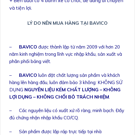
+ Bên dưới có 4 bánh xe có chốt, dễ dàng di chuyển
và tiện lợi.
LÝ DO NÊN MUA HÀNG TẠI BAVICO
–
BAVICO
được thành lập từ năm 2009 với hơn 20
năm kinh nghiệm trong lĩnh vực nhập khẩu, sản xuất và
phân phối bảng viết.
–
BAVICO
luôn đặt chất lượng sản phẩm và khách
hàng lên hàng đầu, luôn đảm bảo 3 không: KHÔNG SỬ
DỤNG
NGUYÊN LIỆU KÉM CHẤT LƯỢNG – KHÔNG
LỢI DỤNG – KHÔNG CHỐI BỎ TRÁCH NHIỆM
.
– Các nguyên liệu có xuất xứ rõ ràng, minh bạch. Đầy
đủ chứng nhận nhập khẩu CO/CQ.
– Sản phẩm được lắp ráp trực tiếp tại nhà