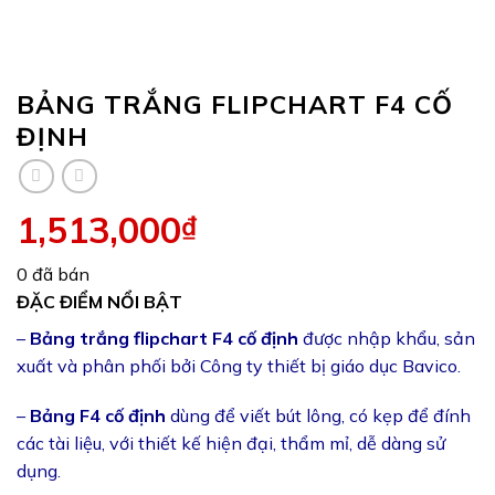
BẢNG TRẮNG FLIPCHART F4 CỐ
ĐỊNH
1,513,000
₫
0 đã bán
ĐẶC ĐIỂM NỔI BẬT
–
Bảng trắng flipchart F4 cố định
được nhập khẩu, sản
xuất và phân phối bởi Công ty thiết bị giáo dục Bavico.
–
Bảng F4 cố định
dùng để viết bút lông, có kẹp để đính
các tài liệu, với thiết kế hiện đại, thẩm mỉ, dễ dàng sử
dụng.