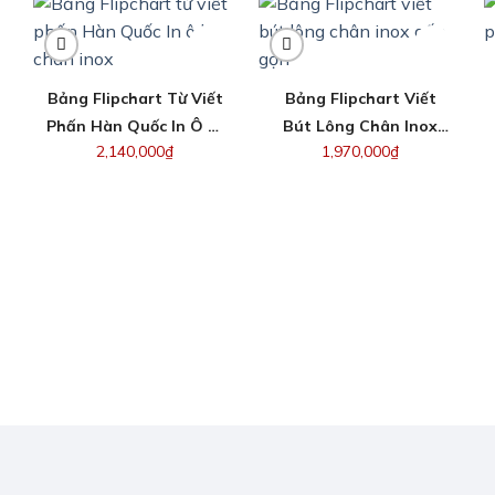
Bảng Flipchart Từ Viết
Bảng Flipchart Viết
Phấn Hàn Quốc In Ô Ly
Bút Lông Chân Inox
2,140,000
₫
1,970,000
₫
Chân Inox
Gấp Gọn