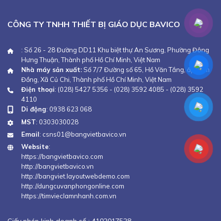
CÔNG TY TNHH THIẾT BỊ GIÁO DỤC BAVICO
: Số 26 - 28 Đường DD11 Khu biệt thự An Sương, Phường Đông
Hưng Thuận, Thành phố Hồ Chí Minh, Việt Nam
Nhà máy sản xuất:
Số 7/7 Đường số 65, Hồ Văn Tắng, ấp Xóm
Đồng, Xã Củ Chi, Thành phố Hồ Chí Minh, Việt Nam
Điện thoại
:
(028) 5427 5356
-
(028) 3592 4085
-
(028) 3592
4110
Di động
:
0938 623 068
MST
: 0303030028
Email
:
csns01@bangvietbavico.vn
Website
:
https://bangvietbavico.com
http://bangvietbavico.vn
http://bangviet.layoutwebdemo.com
http://dungcuvanphongonline.com
https://timvieclamnhanh.com.vn