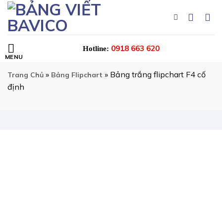
Skip
to
content
0918 663 620
Hotline:
»
»
Bảng trắng flipchart F4 cố
Trang Chủ
Bảng Flipchart
định