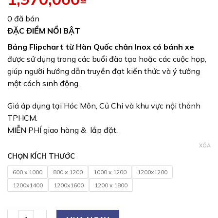
0 đã bán
ĐẶC ĐIỂM NỔI BẬT
Bảng Flipchart từ Hàn Quốc chân Inox có bánh xe
được sử dụng trong các buổi đào tạo hoặc các cuộc họp,
giúp người hướng dẫn truyền đạt kiến thức và ý tưởng
một cách sinh động.
Giá áp dụng tại Hóc Môn, Củ Chi và khu vực nội thành
TPHCM.
MIỄN PHÍ giao hàng & lắp đặt.
XÓA
CHỌN KÍCH THƯỚC
600 x 1000
800 x 1200
1000 x 1200
1200x1200
1200x1400
1200x1600
1200 x 1800
Bảng Flipchart từ Hàn Quốc chân Inox có bánh xe số lượng