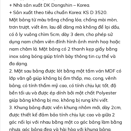
+ Nhà sản xuất DK Dongshin – Korea.
+ Sản xuất theo tiêu chuẩn Korea: KS D 3520.
Mặt bảng từ màu trắng chống lóa, chống mài mòn,
trơn trượt, viết êm, lau dễ dàng mà không để lại dấu,
có ô ly vuông chìm 5cm, dày 3 dem, cho phép sử
dụng nam châm viên đính hình ảnh minh hoạ hoặc
nam châm lá. Mặt bảng có 2 thanh kẹp giấy bằng
inox sáng bóng giúp trình bày thông tin cụ thể và
đa dạng.
2. Mặt sau bảng được lót bằng một tấm ván MDF có
lớp vân gỗ giúp không bị ẩm thấp, mo, cong, vênh
bảng, có tính thẩm mỹ cao, có tính chịu lực tốt, độ
bền tối ưu và được ép dính bởi một chất Polyester
giúp bảng không bị mo, không bị rung khi viết.
3. Khung bảng được viền khung nhôm mới, dày 2cm,
được thiết kế đảm bảo tính chịu lực cao và giữa 2
góc nối lại với nhau bằng một co góc bảng làm bằng
nhựa, góc bảng đẹp và hài hòa với khung bảng.