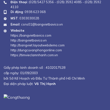
Điện thoại
:
(028) 5427 5356
-
(028) 3592 4085
-
(028) 3592
4110
Di động
:
0938 623 068
MST
: 0303030028
Email
:
csns01@bangvietbavico.vn
Website
:
https://bangvietbavico.com
http://bangvietbavico.vn
http://bangviet.layoutwebdemo.com
http://dungcuvanphongonline.com
https://timvieclamnhanh.com.vn
Giấy phép kinh doanh số :
4102017528
cấp ngày: 01/09/2003
bởi Sở Kế Hoạch và Đầu Tư Thành phố Hồ Chí Minh
Đại diện pháp luật:
Võ Thị Hạnh