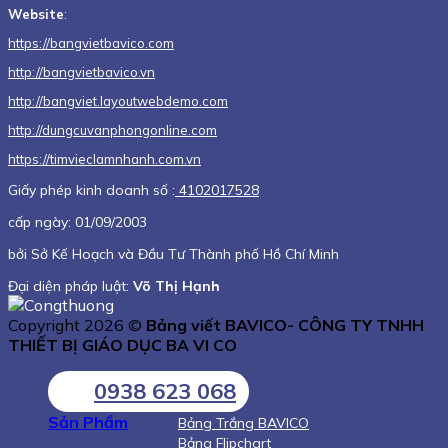
Website
:
https://bangvietbavico.com
http://bangvietbavico.vn
http://bangviet.layoutwebdemo.com
http://dungcuvanphongonline.com
https://timvieclamnhanh.com.vn
Giấy phép kinh doanh số :
4102017528
cấp ngày: 01/09/2003
bởi Sở Kế Hoạch và Đầu Tư Thành phố Hồ Chí Minh
Đại diện pháp luật:
Võ Thị Hạnh
Copyright 2026 ©
Bảng viết BAVICO- CÔNG TY TNHH
THIẾT BỊ GIÁO DỤC BA VI CO
0938 623 068
Sản Phẩm
Bảng Trắng BAVICO
Bảng Flipchart