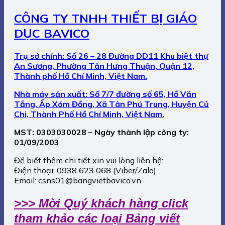
CÔNG TY TNHH THIẾT BỊ GIÁO
DỤC BAVICO
Trụ sở chính: Số 26 – 28 Đường DD11 Khu biệt thự
An Sương, Phường Tân Hưng Thuận, Quận 12,
Thành phố Hồ Chí Minh, Việt Nam.
Nhà máy sản xuất: Số 7/7 đường số 65, Hồ Văn
Tắng, Ấp Xóm Đồng, Xã Tân Phú Trung, Huyện Củ
Chi, Thành Phố Hồ Chí Minh, Việt Nam.
MST: 0303030028 – Ngày thành lập công ty:
01/09/2003
Để biết thêm chi tiết xin vui lòng liên hệ:
Điện thoại:
0938 623 068 (Viber/Zalo)
Email:
csns01@bangvietbavico.vn
>>> Mời Quý khách hàng click
tham khảo các loại Bảng viết