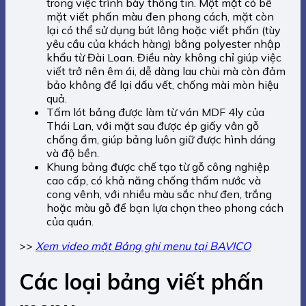
trong việc trình bày thông tin. Một mặt có bề
mặt viết phấn màu đen phong cách, mặt còn
lại có thể sử dụng bút lông hoặc viết phấn (tùy
yêu cầu của khách hàng) bằng polyester nhập
khẩu từ Đài Loan. Điều này không chỉ giúp việc
viết trở nên êm ái, dễ dàng lau chùi mà còn đảm
bảo không để lại dấu vết, chống mài mòn hiệu
quả.
Tấm lót bảng được làm từ ván MDF 4ly của
Thái Lan, với mặt sau được ép giấy vân gỗ
chống ẩm, giúp bảng luôn giữ được hình dáng
và độ bền.
Khung bảng được chế tạo từ gỗ công nghiệp
cao cấp, có khả năng chống thấm nước và
cong vênh, với nhiều màu sắc như đen, trắng
hoặc màu gỗ để bạn lựa chọn theo phong cách
của quán.
>>
Xem video mặt Bảng ghi menu tại BAVICO
Các loại bảng
viết phấn