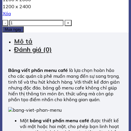
1200 x 2400
Xóa
Bảng
viết
Mua ngay
phấn
menu
Mô tả
café
Đánh giá (0)
số
lượng
Bảng viết phấn menu café
là lựa chọn hoàn hảo
cho các quán cà phê muốn mang đến sự sang trọng,
tinh tế và thu hút khách hàng. Với thiết kế đơn giản
nhưng độc đáo, bảng gỗ menu cafe không chỉ giúp
hiển thị thông tin món ăn, thức uống mà còn góp
phần tạo điểm nhấn cho không gian quán.
Mặt
bảng viết phấn menu café
được thiết kế
với một hoặc hai mặt, cho phép bạn linh hoạt