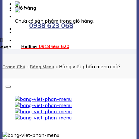
EN
Giỏ hàng
VI
Chưa có sản phẩm trong giỏ hàng.
0938 623 068
0918 663 620
Hotline:
»
»
Bảng viết phấn menu café
Trang Chủ
Bảng Menu