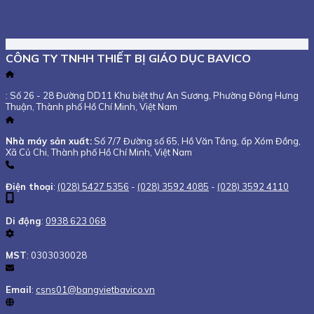
CÔNG TY TNHH THIẾT BỊ GIÁO DỤC BAVICO
: Số 26 - 28 Đường DD11 Khu biệt thự An Sương, Phường Đông Hưng
Thuận, Thành phố Hồ Chí Minh, Việt Nam
Nhà máy sản xuất:
Số 7/7 Đường số 65, Hồ Văn Tắng, ấp Xóm Đồng,
Xã Củ Chi, Thành phố Hồ Chí Minh, Việt Nam
Điện thoại
:
(028) 5427 5356
-
(028) 3592 4085
-
(028) 3592 4110
Di động
:
0938 623 068
MST
: 0303030028
Email
:
csns01@bangvietbavico.vn