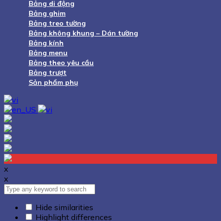
Bảng di động
Bảng ghim
Bảng treo tường
Bảng không khung – Dán tường
Bảng kính
Bảng menu
Bảng theo yêu cầu
Bảng trượt
Sản phẩm phụ
x
x
Hide similarities
Highlight differences