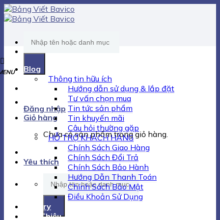
Skip
to
content
Tìm
kiếm:
Blog
Thông tin hữu ích
Hướng dẫn sử dụng & lắp đặt
Tư vấn chọn mua
Tin tức sản phẩm
Đăng nhập
Giỏ hàng
Tin khuyến mãi
Câu hỏi thường gặp
Chưa có sản phẩm trong giỏ hàng.
HỖ TRỢ KHÁCH HÀNG
Chính Sách Giao Hàng
Chính Sách Đổi Trả
Yêu thích
Chính Sách Bảo Hành
Hướng Dẫn Thanh Toán
Tìm
Chính Sách Bảo Mật
kiếm:
Điều Khoản Sử Dụng
Gallery
Giới Thiệu